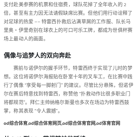
支付赴美参赛的机票和住宿费，球队花掉了全年收入的 2
倍，甚至有主力因无法请假缺席比赛。但他们用行动诠释了
对足球的热爱 —— 特雷西扑救后沾满草屑的工作服、队长马
里奥・伊里奇别在球衣上的可口可乐工牌，都成为世俱杯赛
场上最动人的画面。
偶像与追梦人的双向奔赴
赛前与诺伊尔的握手环节，特雷西终于实现了儿时的梦
想。这位将诺伊尔海报贴在卧室十年的叉车工，在比赛中践
行了偶像 “享受每一脚射门” 的建议。尽管比分悬殊，但诺伊
尔在赛后特意找到特雷西，称赞他 “扑救动作比很多职业门
将都规范”。拜仁主帅纳格尔斯曼也多次在场边为特雷西鼓
掌，称其表现 “令人震撼”。
od综合体育,od综合体育网页,od综合体育官网,od体育官网