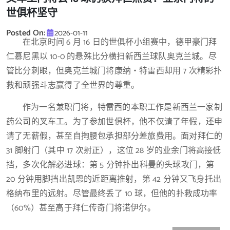
世俱杯坚守
Posted On:
2026-01-11
在北京时间 6 月 16 日的世俱杯小组赛中，德甲豪门拜
仁慕尼黑以 10-0 的悬殊比分横扫新西兰球队奥克兰城。尽
管比分刺眼，但奥克兰城门将康纳・特雷西却用 7 次精彩扑
救和顽强斗志赢得了全世界的尊重。
作为一名兼职门将，特雷西的本职工作是新西兰一家制
药公司的叉车工。为了参加世俱杯，他不仅请了年假，还申
请了无薪假，甚至自掏腰包承担部分差旅费用。面对拜仁的
31 脚射门（其中 17 次射正），这位 28 岁的业余门将高接低
挡，多次化解必进球：第 5 分钟扑出科曼的头球攻门，第
20 分钟用脚挡出凯恩的近距离推射，第 42 分钟又飞身托出
格纳布里的远射。尽管最终丢了 10 球，但他的扑救成功率
（60%）甚至高于拜仁传奇门将诺伊尔。