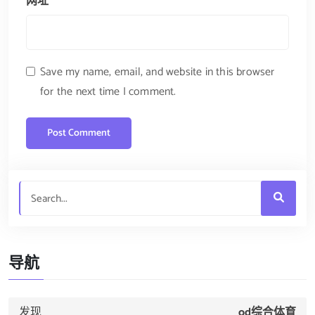
网址
Save my name, email, and website in this browser
for the next time I comment.
导航
发现
od综合体育