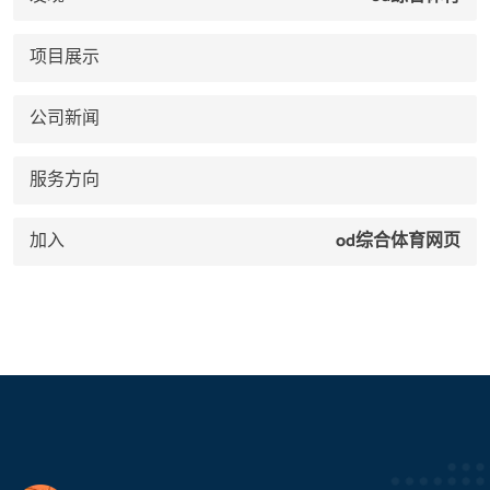
项目展示
公司新闻
服务方向
加入
od综合体育网页