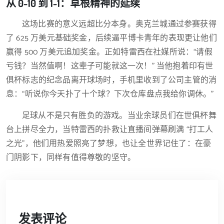
从 0-10 到 1-1：草根精神的延续
这场比赛的意义远超比分本身。奥克兰城通过参赛获得
了 625 万美元基础奖金，后续逼平博卡青年的表现更让他们
赢得 500 万美元追加奖金。正如特雷西在社媒所说：“请假
亏钱？当然值啊！这辈子可能就这一次！” 当他抱着印有世
俱杯标志的纪念品离开球场时，手机里收到了公司主管的消
息：“听说你今天扑了十个球？下次仓库盘点我给你调休。”
足球从不是只有胜负的游戏。当业余球员们在世俱杯舞
台上拼尽全力，当特雷西的扑救让直播间弹幕刷满 “打工人
之光”，他们用热爱照亮了梦想，也让全世界记住了：在豪
门阴影下，同样有值得尊敬的坚守。
发表评论