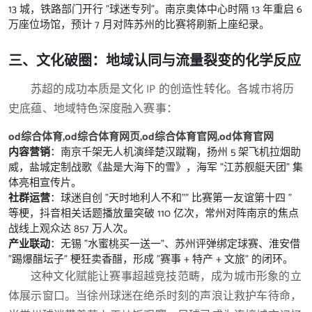
13 城，铁路部门开行 "球迷专列"。南京奥体中心时隔 13 年重启 6
万座位场馆，预计 7 月对阵苏州的比赛将刷新上座纪录。
三、文化破圈：地域认同与流量裂变的化学反应
苏超的成功本质是文化 IP 的创造性转化。各城市将历
史底蕴、地域特色深度融入赛事：
od综合体育,od综合体育网页,od综合体育官网,od体育官网
内容营销
：南京千架无人机演绎楚汉蹴鞠，扬州 5 架飞机拉烟助
威，盐城定制战歌《盐是大海下的雪》，海军 "江苏舰艇天团" 集
体亮相宣传片。
社群运营
：球迷自创 "天时地利人不和"" 比赛第一友谊第十四 "
等梗，抖音相关话题播放量突破 110 亿次，常州对阵南京的焦点
战线上观众达 857 万人次。
产业联动
：无锡 "水蜜桃买一送一"、苏州评弹绑定球赛、淮安借
"踢爆醋坛子" 梗狂卖香醋，形成 "赛事 + 特产 + 文旅" 的闭环。
这种文化赋能让赛事超越竞技范畴，成为城市形象的立
体展示窗口。当徐州球迷在绝杀时刻的声浪让救护车待命，