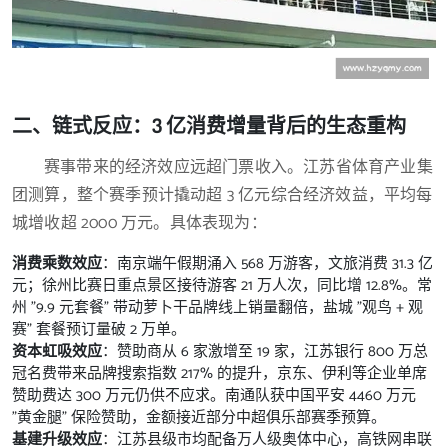
二、链式反应：3 亿消费增量背后的生态重构
赛事带来的经济效应远超门票收入。江苏省体育产业集
团测算，整个赛季预计撬动超 3 亿元综合经济效益，平均每
城增收超 2000 万元。具体表现为：
消费乘数效应
：南京端午假期涌入 568 万游客，文旅消费 31.3 亿
元；徐州比赛日重点景区接待游客 21 万人次，同比增 12.8%。常
州 "9.9 元套餐" 带动萝卜干品牌线上销量翻倍，盐城 "观鸟 + 观
赛" 套餐预订量破 2 万单。
资本虹吸效应
：赞助商从 6 家激增至 19 家，江苏银行 800 万总
冠名费带来品牌搜索指数 217% 的提升，京东、伊利等企业单席
赞助费达 300 万元仍供不应求。南通队获中国平安 4460 万元
"黄金腿" 保险赞助，金额接近部分中超俱乐部赛季预算。
基建升级效应
：江苏县级市均配备万人级奥体中心，高铁网串联