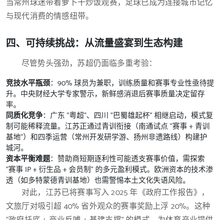
当常州球迷带着萝卜干炒饭观赛，足球已成为连接城市记忆
与现代消费的情感纽带。
四、可持续挑战：从流量盛宴到生态构建
尽管势头强劲，苏超仍面临多重考验：
竞技水平瓶颈
：90% 球员为兼职，训练质量和赛事专业性亟待提
升。中央财经大学专家警示，新鲜感消退后赛事质量决定留存
率。
同质化竞争
：广东 "粤超"、四川 "巴蜀雄起杯" 相继启动，模式复
制可能稀释流量。江苏正通过青训衔接（南通试点 "赛事 + 青训
基地"）和四季运营（常州开发研学游、扬州非遗路线）构建护
城河。
资本平衡难题
：赞助商短期逐利性可能透支赛事价值，需探索
"赛事 IP + 衍生品 + 会员制" 的多元盈利模式。欧洲资本的技术渗
透（如多特蒙德青训基地）也需警惕本土文化失语风险。
对此，江苏已将赛事写入 2025 年《政府工作报告》，
文旅厅对吸引超 40% 省外观众的赛事奖励上浮 20%。这种