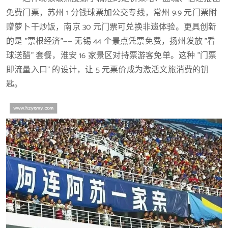
免费门票，苏州 1 分钱球票加公交专线，常州 9.9 元门票附
赠萝卜干炒饭，南京 30 元门票可兑换非遗体验。更具创新
的是 "票根经济"—— 无锡 44 个景点凭票免费，扬州发放 "看
球送醋" 套餐，淮安 16 家景区对持票游客免单。这种 "门票
即流量入口" 的设计，让 5 元票价成为激活文旅消费的钥
匙。