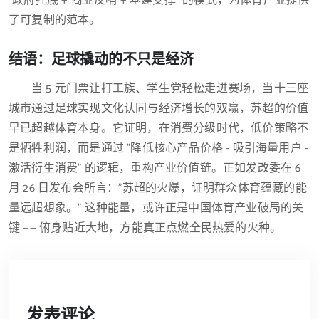
"政府托底 + 商业反哺 + 基建支撑" 的模式，为体育产业提供
了可复制的范本。
结语：足球撬动的不只是经济
当 5 元门票让打工族、学生党轻松走进赛场，当十三座
城市通过足球实现文化认同与经济增长的双赢，苏超的价值
早已超越体育本身。它证明，在消费分级时代，低价策略不
是牺牲利润，而是通过 "降低核心产品价格 - 吸引海量用户 -
激活衍生消费" 的逻辑，重构产业价值链。正如发改委在 6
月 26 日发布会所言："苏超的火爆，证明群众体育蕴藏的能
量远超想象。" 这种能量，或许正是中国体育产业破局的关
键 —— 俯身贴近大地，方能真正点燃全民热爱的火种。
发表评论