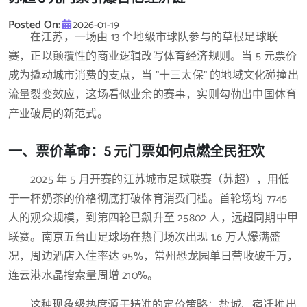
Posted On:
2026-01-19
在江苏，一场由 13 个地级市球队参与的草根足球联
赛，正以颠覆性的商业逻辑改写体育经济规则。当 5 元票价
成为撬动城市消费的支点，当 "十三太保" 的地域文化碰撞出
流量裂变效应，这场看似业余的赛事，实则勾勒出中国体育
产业破局的新范式。
一、票价革命：5 元门票如何点燃全民狂欢
2025 年 5 月开赛的江苏城市足球联赛（苏超），用低
于一杯奶茶的价格彻底打破体育消费门槛。首轮场均 7745
人的观众规模，到第四轮已飙升至 25802 人，远超同期中甲
联赛。南京五台山足球场在热门场次出现 1.6 万人爆满盛
况，周边酒店入住率达 95%，常州恐龙园单日营收破千万，
连云港水晶搜索量周增 210%。
这种现象级热度源于精准的定价策略：盐城、宿迁推出