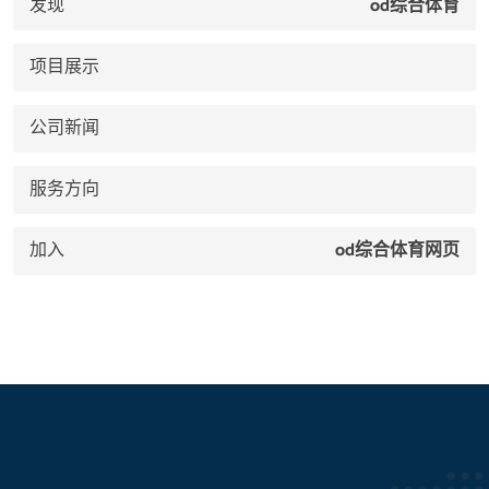
发现
od综合体育
项目展示
公司新闻
服务方向
加入
od综合体育网页