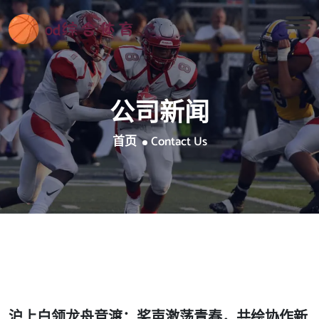
公司新闻
首页
Contact Us
沪上白领龙舟竞渡：桨声激荡青春，共绘协作新