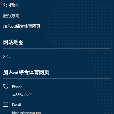
公司新闻
服务方向
加入
od综合体育网页
网站地图
XML
加入
od综合体育网页
Phone
14886412792
Email
blooming@att.net