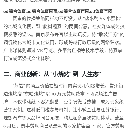
足球” 模式，让观众看到了足球最纯粹的热爱。
od综合体育,od综合体育网页,od综合体育官网,od体育官网
赛事的传播策略同样功不可没。从 “盐水鸭 VS 水蜜桃”
的地域文化梗，到 “爬树观赛” 的民间智慧，社交媒体成为热
梗发酵的温床。南京发布等官媒主动玩梗，将 “散装江苏” 的
调侃转化为城市文化认同，形成跨越行政层级的网络狂欢。
广电媒体则通过 VR 导览、多平台直播等技术手段，将赛事
打造成沉浸式文化体验。
二、商业创新：从 “小烧烤” 到 “大生态”
“苏超” 的商业价值在短时间内实现几何级增长。常州街
边烧烤店 “东哈烧烤” 以 10 万元赞助费拿下两块场边广告
牌，不仅带动线下客流翻番，更引发微博热搜，成为现象级
营销案例。这种低门槛参与机制，让小微企业与江苏银行、
理想汽车等大品牌同台竞技，构建起多层次赞助体系。截至
6 月底，赛事赞助商已从最初的 6 家扩容至 21 家，官方赞助