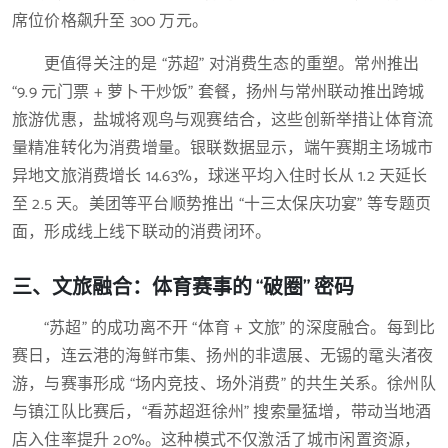
席位价格飙升至 300 万元。
更值得关注的是 “苏超” 对消费生态的重塑。常州推出
“9.9 元门票 + 萝卜干炒饭” 套餐，扬州与常州联动推出跨城
旅游优惠，盐城将观鸟与观赛结合，这些创新举措让体育流
量精准转化为消费增量。银联数据显示，端午赛期主场城市
异地文旅消费增长 14.63%，球迷平均入住时长从 1.2 天延长
至 2.5 天。美团等平台顺势推出 “十三太保庆功宴” 等专题页
面，形成线上线下联动的消费闭环。
三、文旅融合：体育赛事的 “破圈” 密码
“苏超” 的成功离不开 “体育 + 文旅” 的深度融合。每到比
赛日，连云港的海鲜市集、扬州的非遗展、无锡的鼋头渚夜
游，与赛事形成 “场内竞技、场外消费” 的共生关系。徐州队
与镇江队比赛后，“看苏超逛徐州” 搜索量猛增，带动当地酒
店入住率提升 20%。这种模式不仅激活了城市闲置资源，