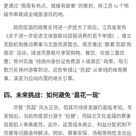
更通过 “周周有热点、城城有故事” 的策划，将江苏 13 个地
级市串联成全域旅游目的地。
政府层面的政策支持进一步放大了效应。江苏省发布
《关于进一步促进文体旅联动提振消费的若干举措》，建立
奖励机制推动赛事与文旅资源整合。南京推出 “跟着‘苏超’购
南京” 活动，球迷凭票根可享受购物、餐饮、住宿三重优
惠；常州实施 “持扬州身份证免费游 A 级景区” 政策，吸引
数万名扬州游客到访。这些举措让 “苏超” 从单纯的体育赛
事，演变为拉动内需的增长引擎。
四、未来挑战：如何避免 “昙花一现”
尽管 “苏超” 风头正劲，但其可持续发展仍面临考验。专
家指出，当前热度部分源于 “玩梗”，而缺乏文化底蕴的赛事
容易陷入审美疲劳。此外，运营成本高企、利益分配机制不
完善等问题亟待解决。例如，赛事安保、场租等刚性支出远